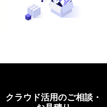
Cloud Chorus（旧 C-Chorus）
提携SaaS
keyboard_arrow_right
keyboard_arrow_right
WafCharm Lite for AWS Marketplace
keyboard_arrow_right
クラウド活用のご相談・