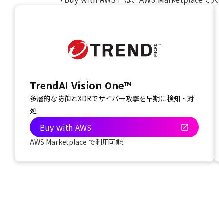
TrendAI Vision One™
多層的な防御とXDRでサイバー攻撃を早期に検知・対
処
Buy with AWS
open_in_new
AWS Marketplace で利用可能