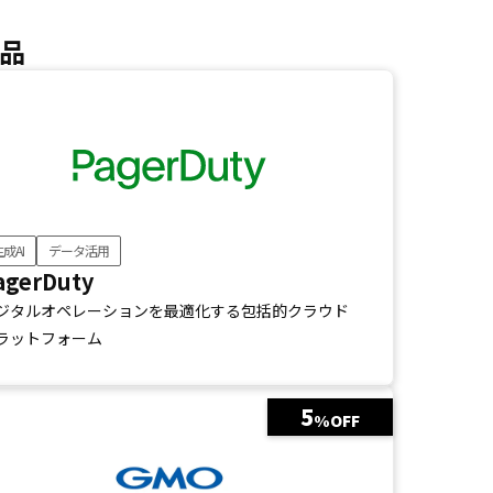
製品
成AI
データ活用
agerDuty
ジタルオペレーションを最適化する包括的クラウド
ラットフォーム
5
%OFF