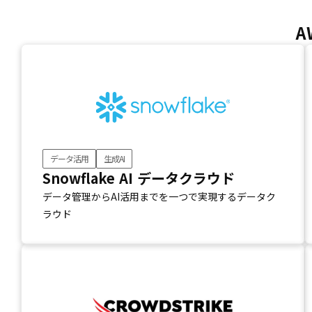
A
データ活用
生成AI
Snowflake AI データクラウド
データ管理からAI活用までを一つで実現するデータク
ラウド