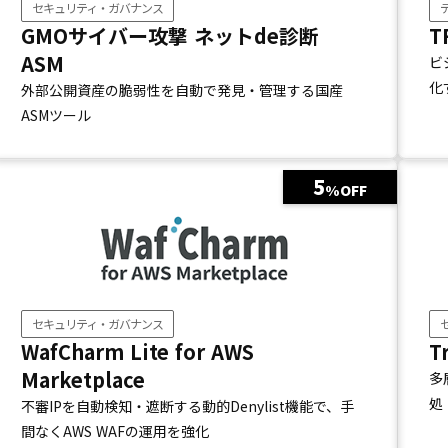
セキュリティ・ガバナンス
GMOサイバー攻撃 ネットde診断
T
ASM
ビ
化
外部公開資産の脆弱性を自動で発見・管理する国産
ASMツール
5
%OFF
セキュリティ・ガバナンス
WafCharm Lite for AWS
T
Marketplace
多
処
不審IPを自動検知・遮断する動的Denylist機能で、手
間なくAWS WAFの運用を強化